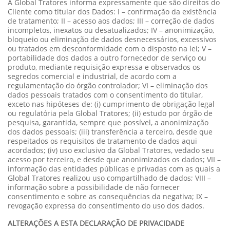
A Global Tratores informa expressamente que são direitos do
Cliente como titular dos Dados: I – confirmação da existência
de tratamento; II – acesso aos dados; III – correção de dados
incompletos, inexatos ou desatualizados; IV – anonimização,
bloqueio ou eliminação de dados desnecessários, excessivos
ou tratados em desconformidade com o disposto na lei; V –
portabilidade dos dados a outro fornecedor de serviço ou
produto, mediante requisição expressa e observados os
segredos comercial e industrial, de acordo com a
regulamentação do órgão controlador; VI – eliminação dos
dados pessoais tratados com o consentimento do titular,
exceto nas hipóteses de: (i) cumprimento de obrigação legal
ou regulatória pela Global Tratores; (ii) estudo por órgão de
pesquisa, garantida, sempre que possível, a anonimização
dos dados pessoais; (iii) transferência a terceiro, desde que
respeitados os requisitos de tratamento de dados aqui
acordados; (iv) uso exclusivo da Global Tratores, vedado seu
acesso por terceiro, e desde que anonimizados os dados; VII –
informação das entidades públicas e privadas com as quais a
Global Tratores realizou uso compartilhado de dados; VIII –
informação sobre a possibilidade de não fornecer
consentimento e sobre as consequências da negativa; IX –
revogação expressa do consentimento do uso dos dados.
ALTERAÇÕES A ESTA DECLARAÇÃO DE PRIVACIDADE