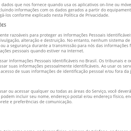
 dados que nos fornece quando usa os aplicativos on-line ou móve
incluindo informações com os dados gerados a partir do equipament
gá-los conforme explicado nesta Política de Privacidade.
ÕES
nte razoáveis para proteger as Informações Pessoais Identificávei
divulgação, alteração e destruição. No entanto, nenhum sistema 
ou a segurança durante a transmissão para nós das informações f
ções pessoais quando estiver na Internet.
sar Informações Pessoais Identificáveis no Brasil. Os tribunais e
essar suas informações pessoalmente identificáveis. Ao usar os ser
cesso de suas informações de identificação pessoal e/ou fora da 
ar ou acessar qualquer ou todas as áreas do Serviço, você deverá 
e podem incluir seu nome, endereço postal e/ou endereço físico, e
brete e preferências de comunicação.