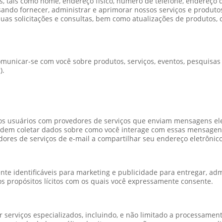
s, tais como nome, endereço físico, número de telefone, endereço 
sando fornecer, administrar e aprimorar nossos serviços e produto
 suas solicitações e consultas, bem como atualizações de produtos
comunicar-se com você sobre produtos, serviços, eventos, pesquisa
).
os usuários com provedores de serviços que enviam mensagens ele
odem coletar dados sobre como você interage com essas mensagens
res de serviços de e-mail a compartilhar seu endereço eletrônico
te identificáveis para marketing e publicidade para entregar, adm
os propósitos lícitos com os quais você expressamente consente.
erviços especializados, incluindo, e não limitado a processamento