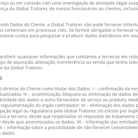
viço ou em conexão com uma investigação de atividade ilegal suspe
nça da Global Tratores, de nossos funcionários ou clientes, inclusi
uindo Dados do Cliente, a Global Tratores não pode fornecer info
s comerciais em processos civis. Se formos obrigados a fornecer s
r nossos custos para pesquisar e produzir dados eletrônicos em nos
transferir quaisquer informações que coletamos a terceiros em rela
tipo de aquisição, alienação, transferência ou venda que tenha sid
e da Global Tratores.
S
ireitos do Cliente como titular dos Dados: I – confirmação da exist
tualizados; IV – anonimização, bloqueio ou eliminação de dados de
abilidade dos dados a outro fornecedor de serviço ou produto, med
 regulamentação do órgão controlador; VI – eliminação dos dados p
ação legal ou regulatória pela Global Tratores; (ii) estudo por órg
cia a terceiro, desde que respeitados os requisitos de tratamento 
 e desde que anonimizados os dados; VII – informação das entidade
II – informação sobre a possibilidade de não fornecer consentimen
s dados.