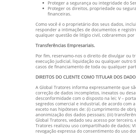
Proteger a segurança ou integridade do Ser
Proteger os direitos, propriedade ou segura
financeiras.
Como você é o proprietário dos seus dados, incl
responder a intimações de documentos e registro
qualquer questão de litígio civil, cobraremos po
Transferências Empresariais.
Por fim, reservamo-nos o direito de divulgar ou 
execução judicial, liquidação ou qualquer outro 
casos de financiamento de toda ou qualquer part
DIREITOS DO CLIENTE COMO TITULAR DOS DADO
A Global Tratores informa expressamente que são d
correção de dados incompletos, inexatos ou desa
desconformidade com o disposto na lei; V – port
segredos comercial e industrial, de acordo com a
exceto nas hipóteses de: (i) cumprimento de obrig
anonimização dos dados pessoais; (iii) transferên
Global Tratores, vedado seu acesso por terceiro,
Tratores realizou uso compartilhado de dados; VI
revogação expressa do consentimento do uso do