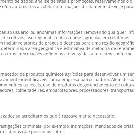
amento de dados, análise de sites e promoções, reservamo-nos o d
/ou autorizá-las a coletar informações diretamente de você para f
icas ao usuário, ou anônimas informações removendo qualquer inf
o de cultivos, uso regional e outros dados agrícolas em relatórios
incluir relatórios de pragas e doenças para uma região geográfi
determinada área geográfica e estimativa de melhoria de rendime
 outras informações anônimas e divulgá-las a terceiros conforme
rnecedor de produtos químicos agrícolas para desenvolver um serv
ivamente identificáveis com a empresa patrocinadora. Além disso, 
ommodities ou locais, uso de produtos de gerenciamento de cultur
icadores, colheitadeiras, empacotadores, processadores, transport
egados se acreditarmos que é razoavelmente necessário:
vestigações criminais (por exemplo, intimações, mandados de pris
ar os danos que possamos sofrer;