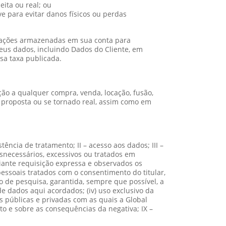
ita ou real; ou
ve para evitar danos físicos ou perdas
rmações armazenadas em sua conta para
eus dados, incluindo Dados do Cliente, em
sa taxa publicada.
ção a qualquer compra, venda, locação, fusão,
o proposta ou se tornado real, assim como em
ência de tratamento; II – acesso aos dados; III –
snecessários, excessivos ou tratados em
iante requisição expressa e observados os
essoais tratados com o consentimento do titular,
ão de pesquisa, garantida, sempre que possível, a
de dados aqui acordados; (iv) uso exclusivo da
s públicas e privadas com as quais a Global
to e sobre as consequências da negativa; IX –