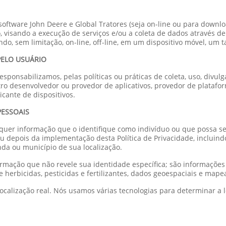
 software John Deere e Global Tratores (seja on-line ou para downlo
visando a execução de serviços e/ou a coleta de dados através de 
ndo, sem limitação, on-line, off-line, em um dispositivo móvel, um ta
PELO USUÁRIO
 responsabilizamos, pelas políticas ou práticas de coleta, uso, div
utro desenvolvedor ou provedor de aplicativos, provedor de platafo
icante de dispositivos.
PESSOAIS
lquer informação que o identifique como indivíduo ou que possa ser
ou depois da implementação desta Política de Privacidade, incluin
enda ou município de sua localização.
ormação que não revele sua identidade específica; são informações
o e herbicidas, pesticidas e fertilizantes, dados geoespaciais e ma
calização real. Nós usamos várias tecnologias para determinar a lo