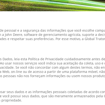
de pessoal e a segurança das informações que você escolhe compa
a John Deere, software de gerenciamento agrícola, suporte a decis
s e respeitar suas preferências. Por esse motivo, a Global Tratore
s Dados, leia esta Política de Privacidade cuidadosamente antes de
Ao usar nossos serviços você indica sua aceitação da coleta, uso 
rivacidade. Se você não concordar com algum destes termos, não 
na Web, on-line ou de acesso a partir de uma plataforma móvel, nã
essas pessoas não nos forneçam informações ou usem nossos produto
 usar seus dados e as informações pessoais coletadas de acordo co
ue você possui seus dados, que são meramente armazenados pela Gl
a propriedade.