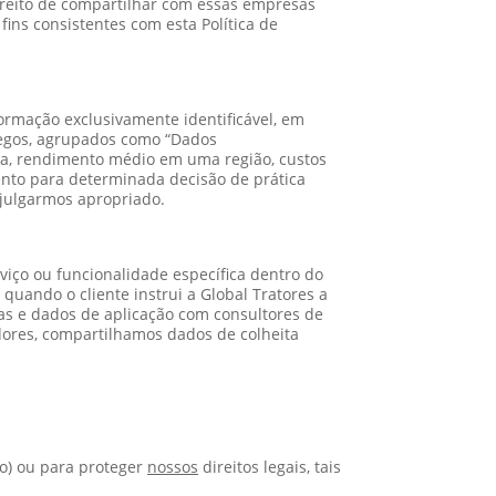
ireito de compartilhar com essas empresas
ins consistentes com esta Política de
ormação exclusivamente identificável, em
 cegos, agrupados como “Dados
ca, rendimento médio em uma região, custos
nto para determinada decisão de prática
 julgarmos apropriado.
iço ou funcionalidade específica dentro do
quando o cliente instrui a Global Tratores a
as e dados de aplicação com consultores de
adores, compartilhamos dados de colheita
ão) ou para proteger
nossos
direitos legais, tais