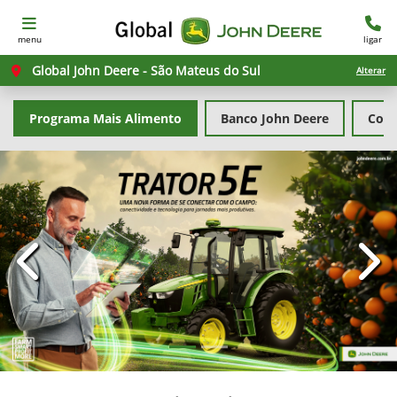
menu
ligar
Global John Deere - São Mateus do Sul
Alterar
Programa Mais Alimento
Banco John Deere
Cons
templates.template-01.components.carousel.texts.con
temp