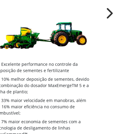
Next
Excelente 
Excelente performance no controle da
deposição de 
posição de sementes e fertilizante
10% melhor
10% melhor deposição de sementes, devido
à combinação
combinação do dosador MaxEmergeTM 5 e a
linha de plant
nha de plantio;
33% maior
33% maior velocidade em manobras, além
de 16% maior 
 16% maior eficiência no consumo de
combustível;
mbustível;
7% maior 
7% maior economia de sementes com a
tecnologia de
cnologia de desligamento de linhas
RowCommand