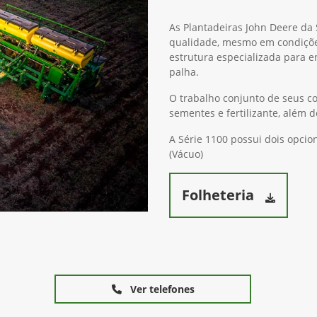
As Plantadeiras John Deere da
qualidade, mesmo em condiçõ
estrutura especializada para e
palha.
O trabalho conjunto de seus c
sementes e fertilizante, além
A Série 1100 possui dois opc
(Vácuo)
Folheteria
Ver telefones