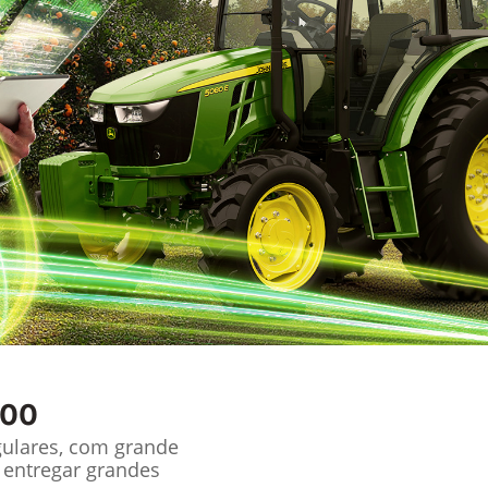
100
gulares, com grande
 entregar grandes