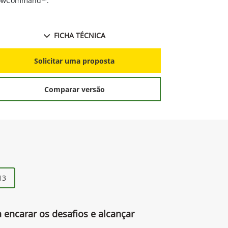
owCommand™.
FICHA TÉCNICA
S
Solicitar uma proposta
Comparar versão
13
a encarar os desafios e alcançar