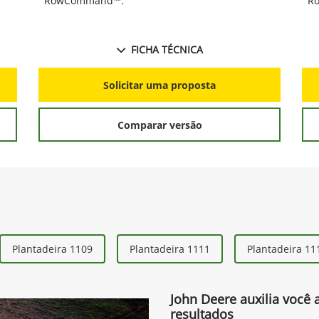
RowCommand™.
R
FICHA TÉCNICA
Solicitar uma proposta
Comparar versão
Plantadeira 1109
Plantadeira 1111
Plantadeira 11
John Deere auxilia você 
resultados