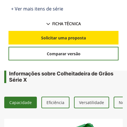
+ Ver mais itens de série
FICHA TÉCNICA
Solicitar uma proposta
Comparar versão
Informações sobre Colheitadeira de Grãos
Série X
Capacidade
Eficiência
Versatilidade
Nova