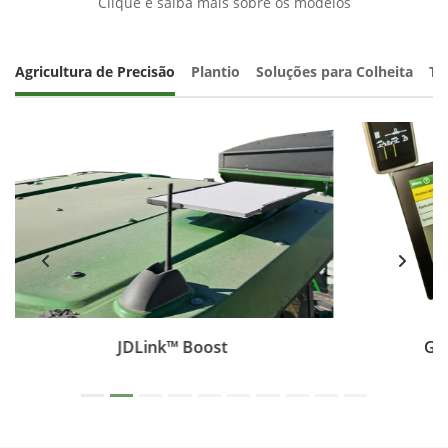
Agricultura de Precisão
Plantio
Soluções para Colheita
Tr
G5Plus Universal™
Fale conosco