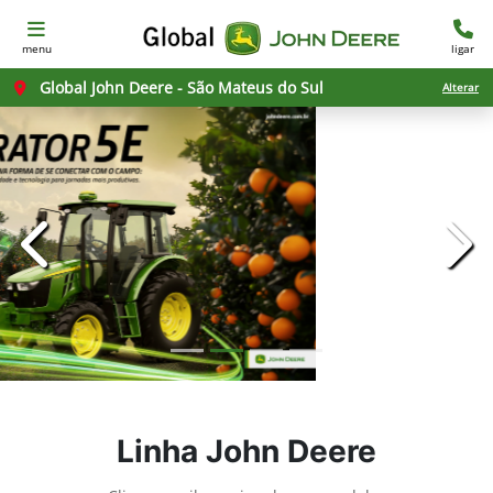
menu
ligar
Global John Deere - São Mateus do Sul
Alterar
templates.template-01.components.carousel.texts.con
temp
Linha John Deere
Clique e saiba mais sobre os modelos