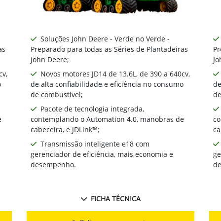
Soluções John Deere - Verde no Verde -
as
Preparado para todas as Séries de Plantadeiras
Pr
John Deere;
Jo
cv,
Novos motores JD14 de 13.6L, de 390 a 640cv,
o
de alta confiabilidade e eficiência no consumo
de
de combustível;
de
Pacote de tecnologia integrada,
e
contemplando o Automation 4.0, manobras de
co
cabeceira, e JDLink™;
ca
Transmissão inteligente e18 com
gerenciador de eficiência, mais economia e
ge
desempenho.
d
FICHA TÉCNICA