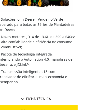
Soluções J
Soluções John Deere - Verde no Verde -
Preparado par
eparado para todas as Séries de Plantadeiras
John Deere;
hn Deere;
Novos moto
Novos motores JD14 de 13.6L, de 390 a 640cv,
de alta confi
 alta confiabilidade e eficiência no consumo
de combustíve
 combustível;
Pacote de 
Pacote de tecnologia integrada,
contemplando
ntemplando o Automation 4.0, manobras de
cabeceira, e J
beceira, e JDLink™;
Transmissã
Transmissão inteligente e18 com
gerenciador d
renciador de eficiência, mais economia e
desempenho.
esempenho.
FICHA TÉCNICA