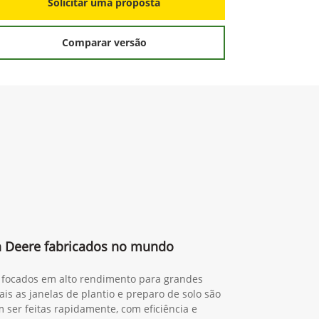
S
Solicitar uma proposta
Comparar versão
n Deere fabricados no mundo
a, focados em alto rendimento para grandes
is as janelas de plantio e preparo de solo são
 ser feitas rapidamente, com eficiência e