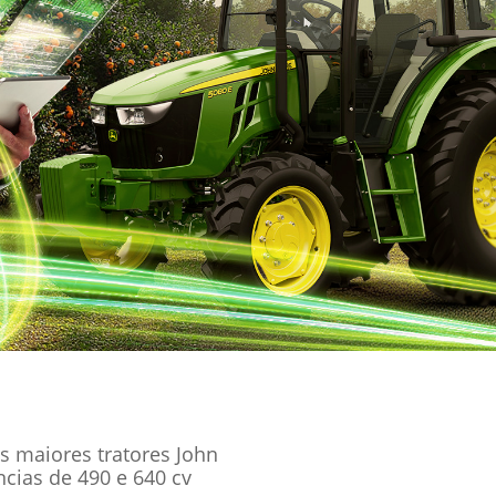
s maiores tratores John
cias de 490 e 640 cv