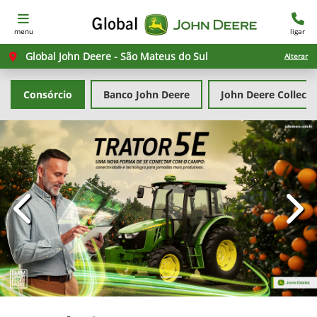
menu
ligar
Global John Deere - São Mateus do Sul
Alterar
Consórcio
Banco John Deere
John Deere Collecti
templates.template-01.components.carousel.texts.con
temp