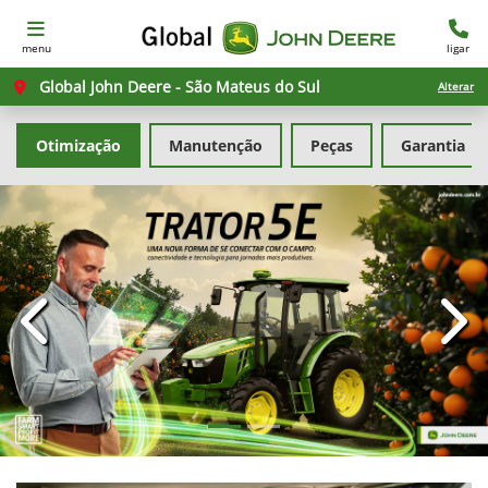
menu
ligar
Global John Deere - São Mateus do Sul
Alterar
Otimização
Manutenção
Peças
Garantia
templates.template-01.components.carousel.texts.con
temp