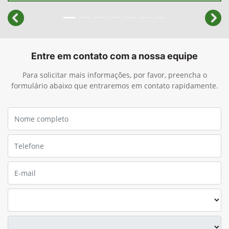
templates.template-01.components.carousel.texts.cont
temp
Entre em contato com a nossa equipe
Para solicitar mais informações, por favor, preencha o
formulário abaixo que entraremos em contato rapidamente.