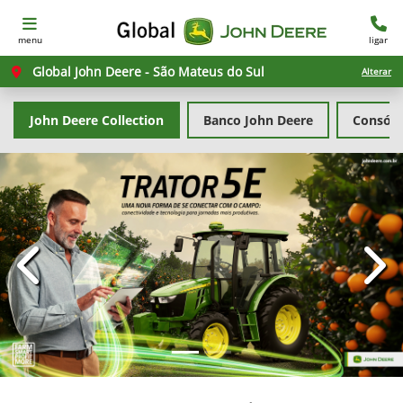
menu
ligar
Global John Deere - São Mateus do Sul
Alterar
John Deere Collection
Banco John Deere
Consórc
templates.template-01.components.carousel.texts.con
temp