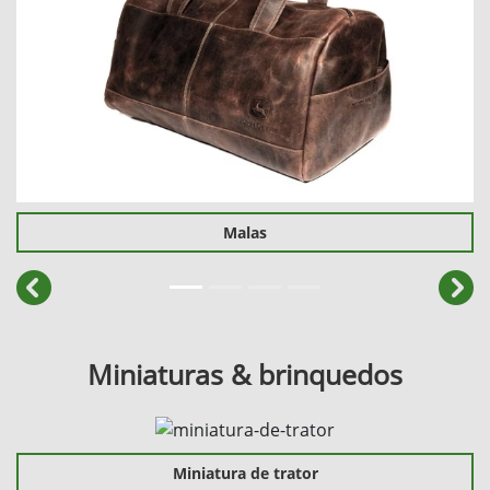
Malas
templates.template-01.components.carousel.texts.cont
temp
Miniaturas & brinquedos
Miniatura de trator