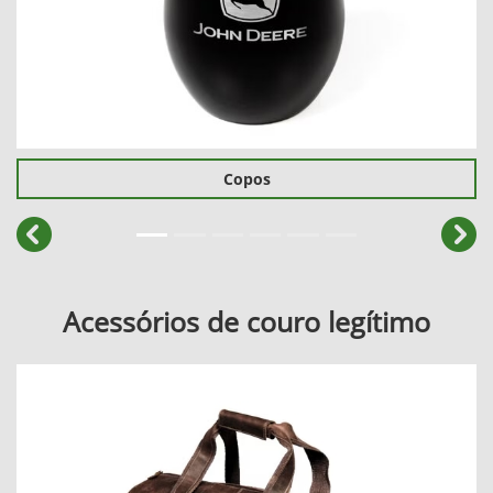
Copos
templates.template-01.components.carousel.texts.cont
temp
Acessórios de couro legítimo