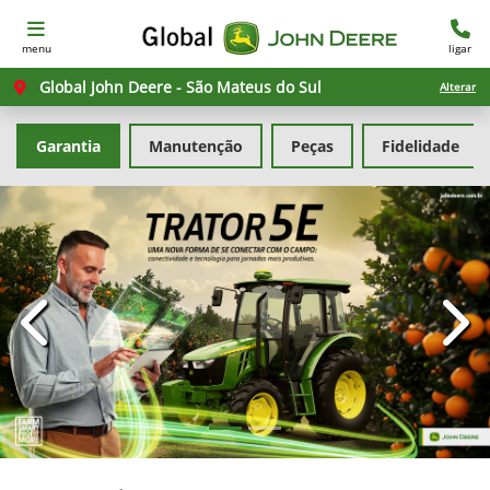
menu
ligar
Global John Deere - São Mateus do Sul
Alterar
Garantia
Manutenção
Peças
Fidelidade