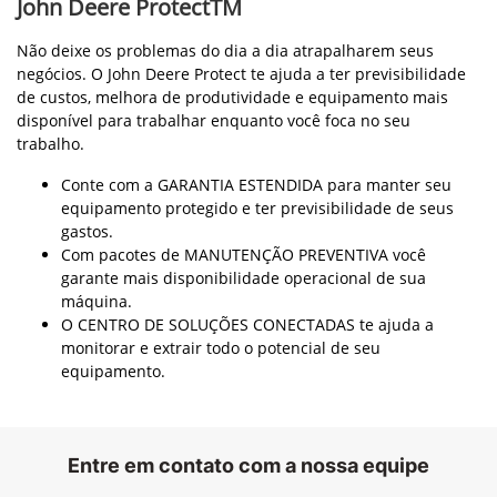
Garantia
Nossa garantia assegura a qualidade e confiabilidade dos
produtos John Deere. Com cobertura abrangente, oferecemos
tranquilidade para que você possa focar no que realmente
importa: seu trabalho no campo.
Nós valorizamos a segurança e a satisfação dos nossos
clientes, apreciando verdadeiramente seu negócio no
passado e trabalhando para aumentá-lo no futuro.
Reconhecemos também sua necessidade de tomar as
decisões corretas de negócio para sua operação.
Pretendemos fornecer o produto correto, no lugar correto,
com o mais elevado nível de suporte ao cliente e ao produto.
Somos melhor equipados e preparados para fornecer-lhe
níveis superiores de suporte nos produtos projetados e
designados para serem comercializados na sua área ou