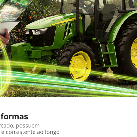
taformas
rcado, possuem
e consistente ao longo