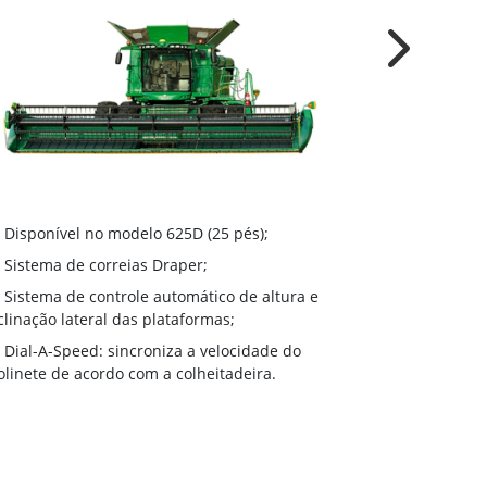
Next
Disponível
Disponível no modelo 625D (25 pés);
(18 pés), 620F
Sistema de correias Draper;
pés), 630F (30
Sistema de controle automático de altura e
Sistema de
clinação lateral das plataformas;
inclinação lat
Dial-A-Speed: sincroniza a velocidade do
HydraFlex™
linete de acordo com a colheitadeira.
corte em relaç
Dial-A-Spe
molinete de a