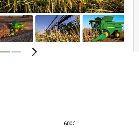
ior
Próximo
600C