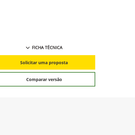
FICHA TÉCNICA
S
Solicitar uma proposta
Comparar versão