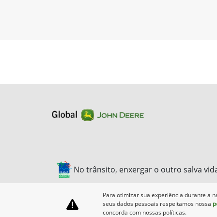
No trânsito, enxergar o outro salva vid
Para otimizar sua experiência durante a n
seus dados pessoais respeitamos nossa
p
concorda com nossas políticas.