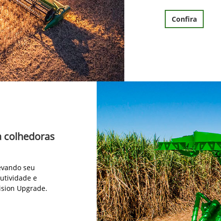
Confira
a colhedoras
levando seu
utividade e
ision Upgrade.