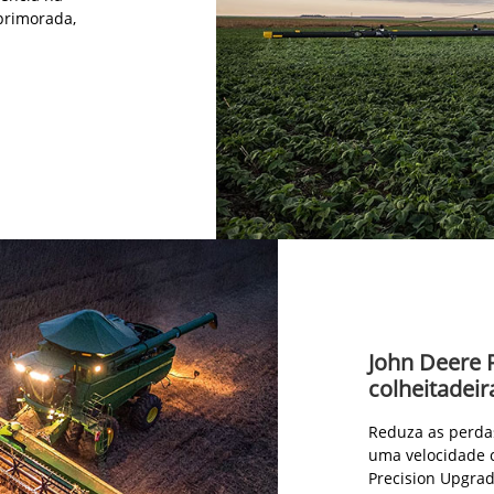
iencia na
primorada,
John Deere 
colheitadeir
Reduza as perda
uma velocidade 
Precision Upgrad