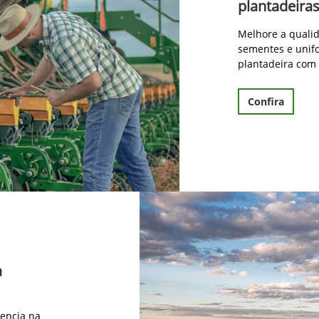
plantadeira
Melhore a qualid
sementes e unif
plantadeira com
Confira
a