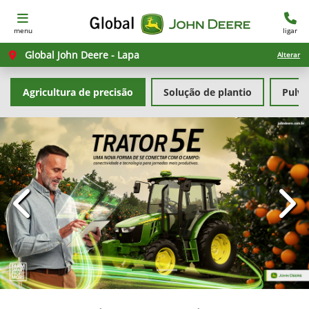
menu
ligar
Global John Deere - Lapa
Alterar
Agricultura de precisão
Solução de plantio
Pulve