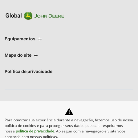
com RTK e SF-RTK, encontre aqui o receptor certo para sua
operação.
Conexão JDLink™
Com uma Conexão JDLink™ gratuita, os dados da máquina e
do campo são transmitidos automaticamente para sua conta
do John Deere Operations Center.
Para otimizar sua experiência durante a navegação, fazemos uso de nossa
política de cookies e para proteger seus dados pessoais respeitamos
John Deere Operations Center™
nossa
política de privacidade
. Ao seguir com a navegação e visita você
concorda com nossas políticas.
A plataforma digital, segura, gratuita e colaborativa para