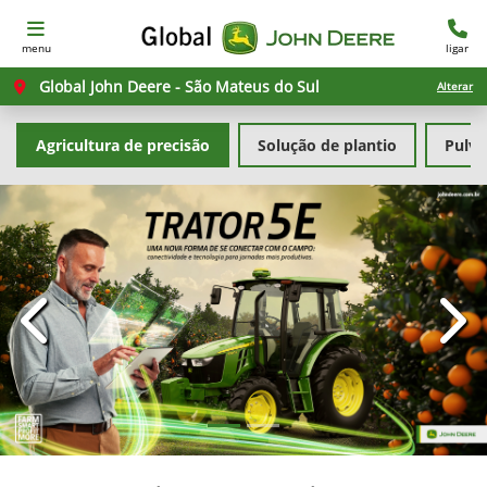
menu
ligar
Global John Deere - São Mateus do Sul
Alterar
Agricultura de precisão
Solução de plantio
Pulve
templates.template-01.components.carousel.texts.con
temp