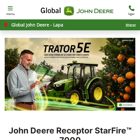
menu
ligar
Global John Deere - Lapa
Alterar
John Deere
Receptor StarFire™