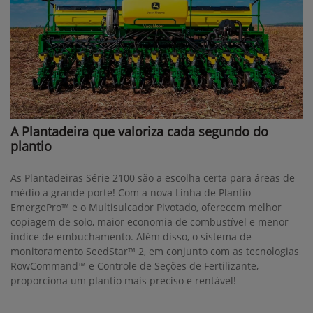
A Plantadeira que valoriza cada segundo do
plantio
As Plantadeiras Série 2100 são a escolha certa para áreas de
médio a grande porte! Com a nova Linha de Plantio
EmergePro™ e o Multisulcador Pivotado, oferecem melhor
copiagem de solo, maior economia de combustível e menor
índice de embuchamento. Além disso, o sistema de
monitoramento SeedStar™ 2, em conjunto com as tecnologias
RowCommand™ e Controle de Seções de Fertilizante,
proporciona um plantio mais preciso e rentável!