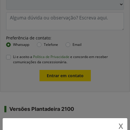
Preferência de contato:
Whatsapp
Telefone
Email
Li e aceito a
Política de Privacidade
e concordo em receber
comunicações da concessionária.
Entrar em contato
Versões Plantadeira 2100
X
2113