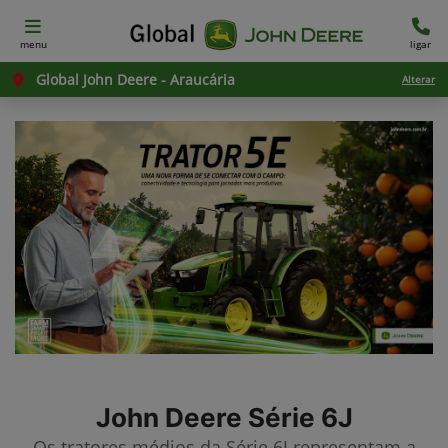
menu
ligar
Global John Deere - Araucária
Alterar
John Deere
Série 6J
Os tratores médios da Série 6J representam a