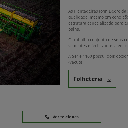
As Plantadeiras John Deere da
qualidade, mesmo em condiçõ
estrutura especializada para e
palha.
O trabalho conjunto de seus c
sementes e fertilizante, além
A Série 1100 possui dois opc
(Vácuo)
Folheteria
Ver telefones