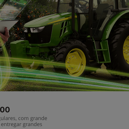
100
gulares, com grande
 entregar grandes