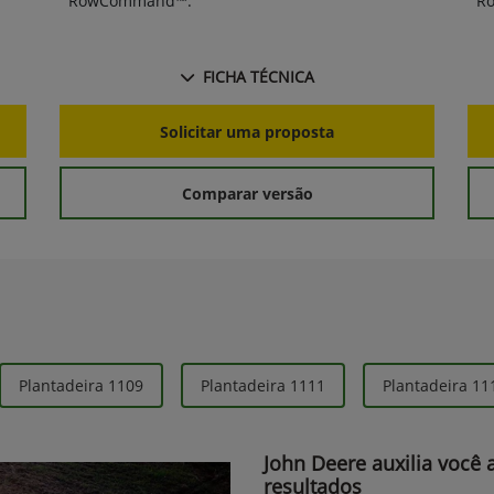
RowCommand™.
R
FICHA TÉCNICA
Solicitar uma proposta
Comparar versão
Plantadeira 1109
Plantadeira 1111
Plantadeira 11
John Deere auxilia você 
resultados