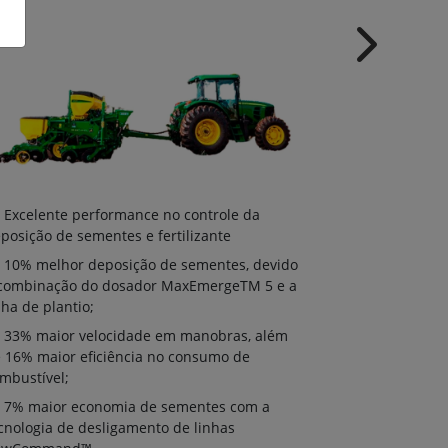
Next
Excelente 
Excelente performance no controle da
deposição de 
posição de sementes e fertilizante
10% melhor
10% melhor deposição de sementes, devido
à combinação
combinação do dosador MaxEmergeTM 5 e a
linha de plant
nha de plantio;
33% maior
33% maior velocidade em manobras, além
de 16% maior 
 16% maior eficiência no consumo de
combustível;
mbustível;
7% maior 
7% maior economia de sementes com a
tecnologia de
cnologia de desligamento de linhas
RowCommand