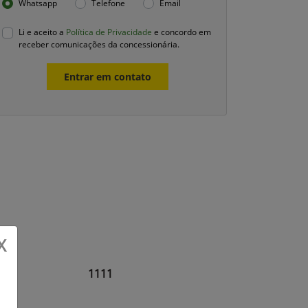
Whatsapp
Telefone
Email
Li e aceito a
Política de Privacidade
e concordo em
receber comunicações da concessionária.
Entrar em contato
X
1111