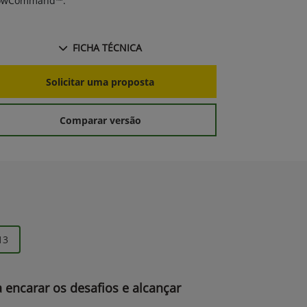
owCommand™.
FICHA TÉCNICA
S
Solicitar uma proposta
Comparar versão
13
a encarar os desafios e alcançar