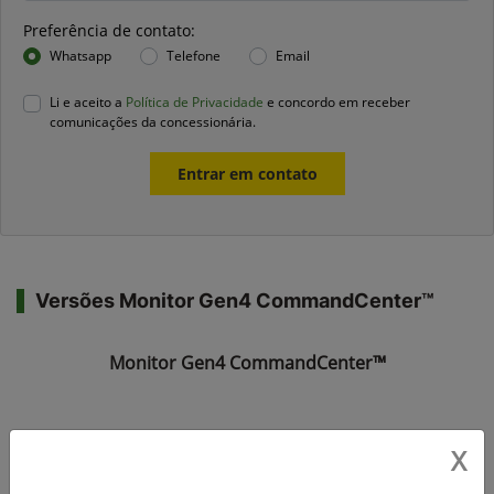
Preferência de contato:
Whatsapp
Telefone
Email
Li e aceito a
Política de Privacidade
e concordo em receber
comunicações da concessionária.
Entrar em contato
Versões Monitor Gen4 CommandCenter™
Monitor Gen4 CommandCenter™
X