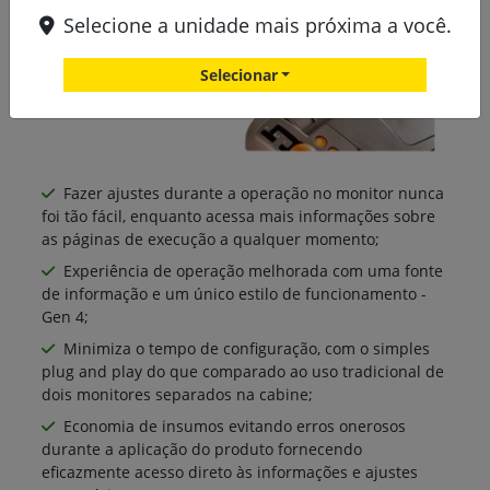
Selecione a unidade mais próxima a você.
Selecionar
Fazer ajustes durante a operação no monitor nunca
foi tão fácil, enquanto acessa mais informações sobre
as páginas de execução a qualquer momento;
Experiência de operação melhorada com uma fonte
de informação e um único estilo de funcionamento -
Gen 4;
Minimiza o tempo de configuração, com o simples
plug and play do que comparado ao uso tradicional de
dois monitores separados na cabine;
Economia de insumos evitando erros onerosos
durante a aplicação do produto fornecendo
eficazmente acesso direto às informações e ajustes