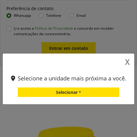
Preferência de contato:
Whatsapp
Telefone
Email
Li e aceito a
Política de Privacidade
e concordo em receber
comunicações da concessionária.
Entrar em contato
X
Selecione a unidade mais próxima a você.
Versões StarFire™ 7500 Receiver
Selecionar
StarFire™ 7500 Receiver