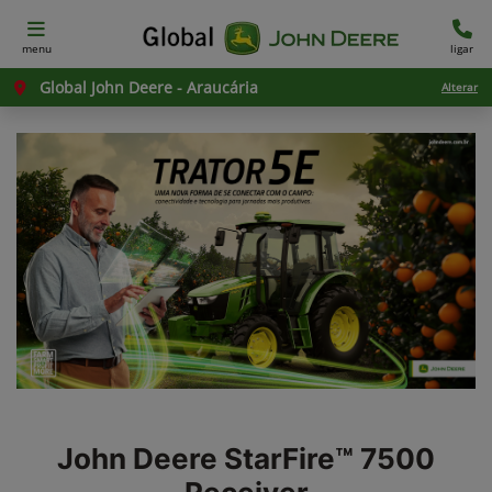
menu
ligar
Global John Deere - Araucária
Alterar
John Deere
StarFire™ 7500