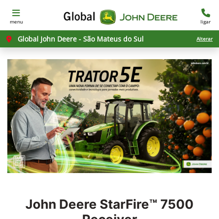
menu
ligar
Global John Deere - São Mateus do Sul
Alterar
John Deere
StarFire™ 7500