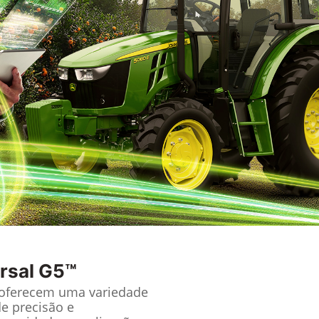
rsal G5™
 oferecem uma variedade
de precisão e