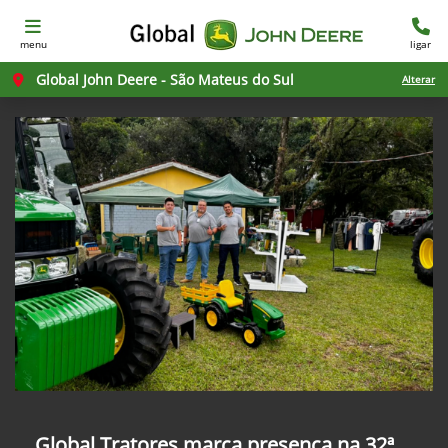
menu
ligar
Global John Deere - São Mateus do Sul
Alterar
Global Tratores marca presença na 32ª